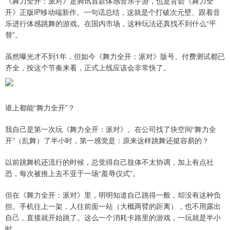
《舞力全开：派对》是腾讯首款体感音乐手游，也是育碧《舞力全
开》正版IP移动端新作。一句话总结，这就是个打破次元壁、跟着音
乐进行体感跳舞的游戏。在国内市场，这种玩法还真找不到什么“平
替”。
虽然曝光才不到1年，但如今《舞力全开：派对》版号、付费测试都已
齐全，按这个节奏来看，正式上线应该会非常快了。
谁上都能“舞力全开”？
我自己是第一次玩《舞力全开：派对》。在公司找了块空间“舞力全
开”（乱舞）了半小时，第一感觉是：原来这样跳舞还挺容易的？
以前跳舞机还流行的时候，总觉得自己肢体不太协调，加上有点社
恐，每次被推上去不亚于一场“羞辱仪式”。
但在《舞力全开：派对》里，明明知道自己跳得一般，却没有这种负
担。手机往上一架，人往前面一站（大概两臂的距离），也不用露出
自己，直接就开始跳了。这么一个消耗卡路里的游戏，一玩就是半小
时。