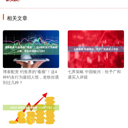
相关文章
博泰配资 钓鱼界的“毒瘤”！这4
七界策略 中国银河：给予广和
种钓友行为最招人恨，老铁你遇
通买入评级
到过几种？