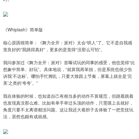
《Whiplash》简单版
核心原因很简单：《舞力全开：派对》太会“哄人”了。它不是自我感
觉良好的“我跳得真好”，更多的是觉得“没那么可怕”。
我问参加过《舞力全开：派对》首曝试玩的同事的感受，他也觉得“比
想象中简单、好玩”。具体地说，“就算我再笨拙，但是系统也很少告
诉我‘不达标’。哪怕手忙脚乱，只要大致跟上节奏，屏幕上就全是‘完
美’之类的‘夸夸’。”
我在体验的时候，也知道自己有相当多的动作不算规范，但跳着跳着
也发现真没那么难。比如有单手举过头顶的动作，只需摸上去就好，
角度只要不太离谱都没问题。这让我还大着胆子去体验了一把竞技玩
法，居然也颇有成就感。