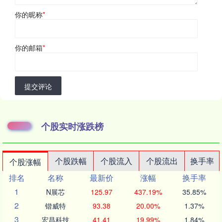
你的昵称
*
你的邮箱
*
提交评论
个股实时涨跌榜
个股跌幅
个股流入
个股流出
换手率
个股涨幅
排名
名称
最新价
涨幅
换手率
1
N展芯
125.97
437.19%
35.85%
2
锴威特
93.38
20.00%
1.37%
3
宏昌科技
41.41
19.99%
1.84%