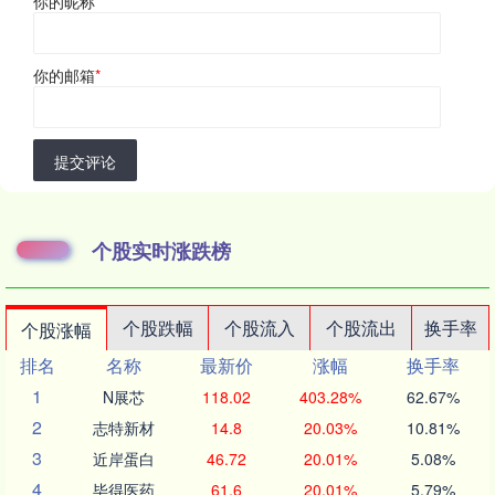
你的昵称
*
你的邮箱
*
提交评论
个股实时涨跌榜
个股跌幅
个股流入
个股流出
换手率
个股涨幅
排名
名称
最新价
涨幅
换手率
1
N展芯
118.02
403.28%
62.67%
2
志特新材
14.8
20.03%
10.81%
3
近岸蛋白
46.72
20.01%
5.08%
4
毕得医药
61.6
20.01%
5.79%