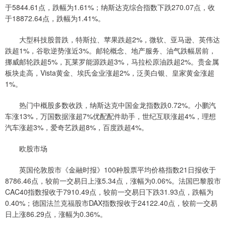
于5844.61点，跌幅为1.61%；纳斯达克综合指数下跌270.07点，收
于18872.64点，跌幅为1.41%。
大型科技股普跌，特斯拉、苹果跌超2%，微软、亚马逊、英伟达
跌超1%，谷歌逆势涨近3%。邮轮概念、地产服务、油气跌幅居前，
挪威邮轮跌超5%，瓦莱罗能源跌超3%，马拉松原油跌超2%。贵金属
板块走高，Vista黄金、埃氏金业涨超2%，泛美白银、皇家黄金涨超
1%。
热门中概股多数收跌，纳斯达克中国金龙指数跌0.72%。小鹏汽
车涨13%，万国数据涨超7%优配配件助手，世纪互联涨超4%，理想
汽车涨超3%，爱奇艺跌超8%，百度跌超4%。
欧股市场
英国伦敦股市《金融时报》100种股票平均价格指数21日报收于
8786.46点，较前一交易日上涨5.34点，涨幅为0.06%。法国巴黎股市
CAC40指数报收于7910.49点，较前一交易日下跌31.93点，跌幅为
0.40%；德国法兰克福股市DAX指数报收于24122.40点，较前一交易
日上涨86.29点，涨幅为0.36%。