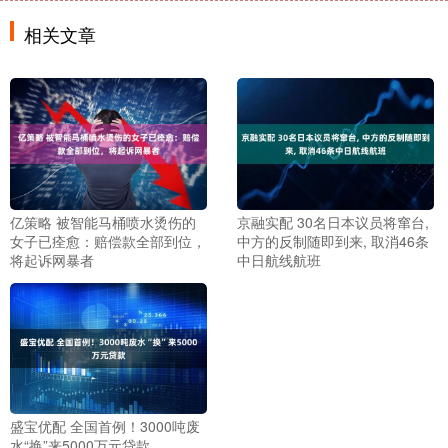
相关文章
亿策略 被智能马桶喷水烫伤的
京融实配 30名日本议员将窜台,
女子已痊愈：赔偿款全部到位，
中方的反制随即到来, 取消46条
将起诉网暴者
中日航线航班
盛宝优配 全国首例！3000吨废
水“换”来5000万元贷款