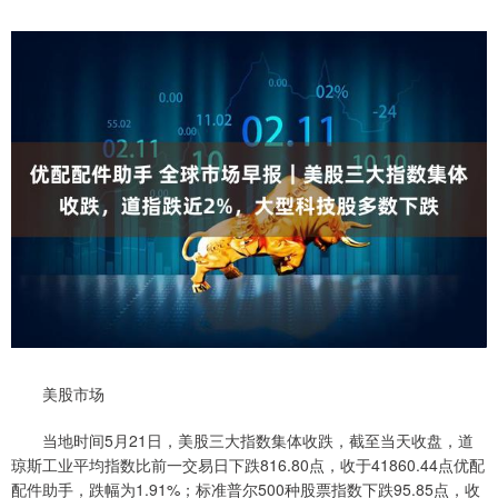
美股市场
当地时间5月21日，美股三大指数集体收跌，截至当天收盘，道
琼斯工业平均指数比前一交易日下跌816.80点，收于41860.44点优配
配件助手，跌幅为1.91%；标准普尔500种股票指数下跌95.85点，收