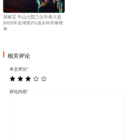
策略宝 中山七院三位学者入选
2025年全球前2%顶尖科学家榜
单
相关评论
本文评分
*
评论内容
*