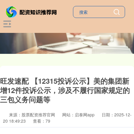
旺发速配 【12315投诉公示】美的集团新
增12件投诉公示，涉及不履行国家规定的
三包义务问题等
来源：股票配资推荐官网
网站：启泰网app
日期：2025-12-
20 18:49:23
查看：79