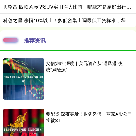
贝格富 四款紧凑型SUV实用性大比拼，哪款才是家庭出行的贴心之选？
科创之星 涨幅10%以上！多低密集上调最低工资标准，释放什么信号？
推荐资讯
安信策略 深度｜美元资产从“避风港”变
成“风险源”
要配资 深夜突发！财务造假，两家A股公司
将被ST