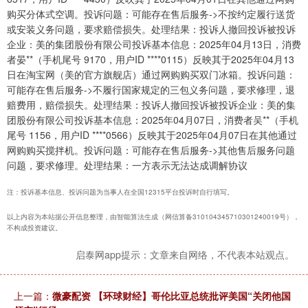
购买分体式空调。投诉问题：可能存在售后服务->不按约定履行送货
或安装义务问题，要求赔偿损失。处理结果：投诉人撤回投诉被投诉
企业：美的集团股份有限公司投诉基本信息：2025年04月13日，消费
者晏**（手机尾号 9170，用户ID ****0115）反映其于2025年04月13
日在淘宝网（美的官方旗舰店）通过网购购买双门冰箱。投诉问题：
可能存在售后服务->不履行国家规定的三包义务问题，要求修理，退
赔费用，赔偿损失。处理结果：投诉人撤回投诉被投诉企业：美的集
团股份有限公司投诉基本信息：2025年04月07日，消费者吴**（手机
尾号 1156，用户ID ****0566）反映其于2025年04月07日在其他通过
网购购买搅拌机。投诉问题：可能存在售后服务->其他售后服务问题
问题，要求修理。处理结果：一方表示无法达成调解协议
注：投诉基本信息、投诉问题为当事人在全国12315平台投诉时自行填写。
以上内容为本站据公开信息整理，由智能算法生成（网信算备310104345710301240019号），
不构成投资建议。
启泰网app提示：文章来自网络，不代表本站观点。
上一篇：
微豪配资 【环球财经】哥伦比亚总统批评美国“关闭他国