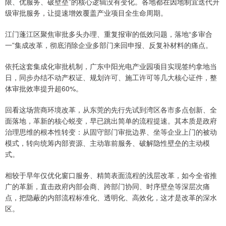
限、优服务、破壁垒”的核心逻辑没有变化。各地都在因地制宜迭代升
级审批服务，让提速增效覆盖产业项目全生命周期。
江门蓬江区聚焦审批多头办理、重复报审的低效问题，落地“多审合
一”集成改革，彻底消除企业多部门来回申报、反复补材料的痛点。
依托这套集成化审批机制，广东中阳光电产业园项目实现签约拿地当
日，同步办结不动产权证、规划许可、施工许可等几大核心证件，整
体审批效率提升超60%。
回看这场营商环境改革，从东莞的先行先试到湾区各市多点创新、全
面落地，革新的核心蜕变，早已跳出简单的流程提速。其本质是政府
治理思维的根本性转变：从固守部门审批边界、坐等企业上门的被动
模式，转向统筹内部资源、主动靠前服务、破解隐性壁垒的主动模
式。
相较于早年仅优化窗口服务、精简表面流程的浅层改革，如今全省推
广的革新，直击政府内部会商、跨部门协同、时序壁垒等深层次痛
点，把隐蔽的内部流程标准化、透明化、高效化，这才是改革的深水
区。