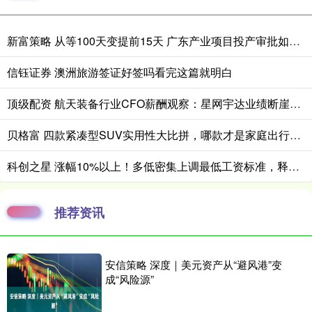
新富策略 从等100天变提前15天 广东产业项目投产审批如何抢时间？
信钰证券 澳洲旅游签证好签吗看完这篇就明白
顶级配资 航天装备行业CFO薪酬观察：星网宇达业绩断崖式下滑 CFO刘正武年薪7034万元 逆势大涨168%
贝格富 四款紧凑型SUV实用性大比拼，哪款才是家庭出行的贴心之选？
科创之星 涨幅10%以上！多低密集上调最低工资标准，释放什么信号？
推荐资讯
安信策略 深度｜美元资产从“避风港”变
成“风险源”