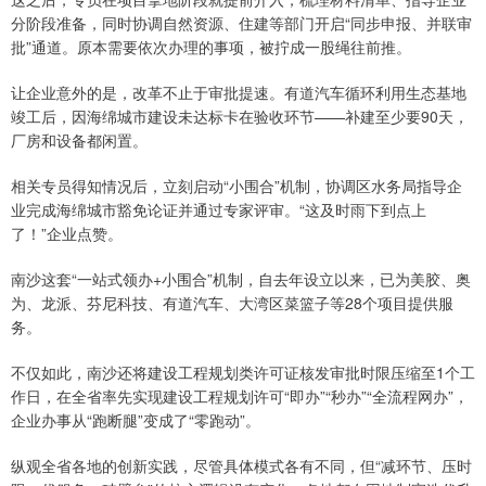
分阶段准备，同时协调自然资源、住建等部门开启“同步申报、并联审
批”通道。原本需要依次办理的事项，被拧成一股绳往前推。
让企业意外的是，改革不止于审批提速。有道汽车循环利用生态基地
竣工后，因海绵城市建设未达标卡在验收环节——补建至少要90天，
厂房和设备都闲置。
相关专员得知情况后，立刻启动“小围合”机制，协调区水务局指导企
业完成海绵城市豁免论证并通过专家评审。“这及时雨下到点上
了！”企业点赞。
南沙这套“一站式领办+小围合”机制，自去年设立以来，已为美胶、奥
为、龙派、芬尼科技、有道汽车、大湾区菜篮子等28个项目提供服
务。
不仅如此，南沙还将建设工程规划类许可证核发审批时限压缩至1个工
作日，在全省率先实现建设工程规划许可“即办”“秒办”“全流程网办”，
企业办事从“跑断腿”变成了“零跑动”。
纵观全省各地的创新实践，尽管具体模式各有不同，但“减环节、压时