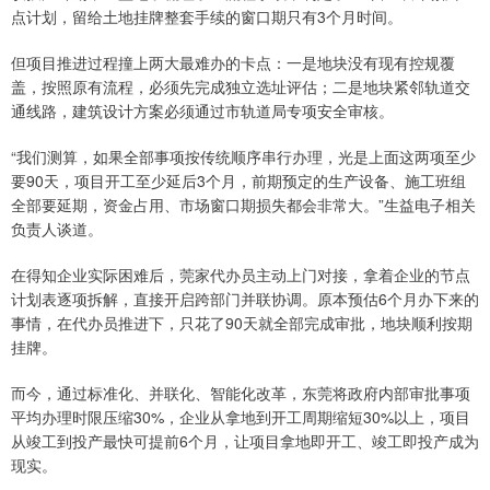
点计划，留给土地挂牌整套手续的窗口期只有3个月时间。
但项目推进过程撞上两大最难办的卡点：一是地块没有现有控规覆
盖，按照原有流程，必须先完成独立选址评估；二是地块紧邻轨道交
通线路，建筑设计方案必须通过市轨道局专项安全审核。
“我们测算，如果全部事项按传统顺序串行办理，光是上面这两项至少
要90天，项目开工至少延后3个月，前期预定的生产设备、施工班组
全部要延期，资金占用、市场窗口期损失都会非常大。”生益电子相关
负责人谈道。
在得知企业实际困难后，莞家代办员主动上门对接，拿着企业的节点
计划表逐项拆解，直接开启跨部门并联协调。原本预估6个月办下来的
事情，在代办员推进下，只花了90天就全部完成审批，地块顺利按期
挂牌。
而今，通过标准化、并联化、智能化改革，东莞将政府内部审批事项
平均办理时限压缩30%，企业从拿地到开工周期缩短30%以上，项目
从竣工到投产最快可提前6个月，让项目拿地即开工、竣工即投产成为
现实。