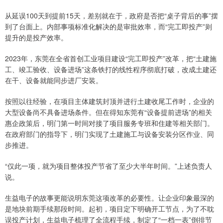
从延误100天到提前15天，差别就在于，政府是否把“桌子背后的事”摆
到了台面上。内部事项标准化解决的是审批效率，而“完工即投产”则
提升的是投产效率。
2023年，东莞在全省首创工业项目建设“完工即投产”改革，把“土建施
工、竣工验收、设备进场”这条铁打的线性程序彻底打破，改成土建还
在干、设备就能同步进厂安装。
按照以往经验，在项目主体建筑封顶并进行土建收尾工作时，企业的
大型设备尚不具备进场条件。但在得知东莞有“设备提前进场”的相关
惠企政策后，明门第一时间对接了项目服务专班和住建等相关部门。
在政府部门的指导下，明门实现了土建施工与设备安装分区作业、同
步推进。
“仅此一项，就为项目整体投产节省了至少大半年时间。”上述负责人
说。
生益电子的故事更能说明东莞这项改革的必要性。让企业印象最深的
是地块前期手续那段时间。起初，项目定下明确开工节点，为了不耽
误投产计划，生益电子梳理了全流程手续，制定了“一档一表”倒排节