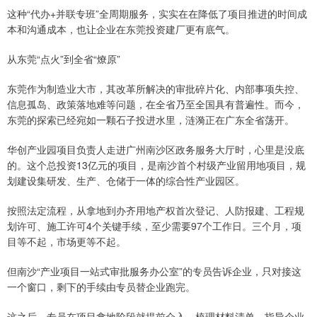
这种“代办+并联专班”全周期服务，实实在在降低了项目推进的时间成
本和沟通成本，也让企业在东莞投资建厂更有底气。
从东莞“点火”到全省“燎原”
东莞作为制造业大市，其改革所解决的审批碎片化、内部事项失控、
信息孤岛、政策落地难等问题，在全省乃至全国具有普遍性。而今，
东莞的探索已经宛如一颗石子投进水里，涟漪正在广东全省荡开。
华创产业园项目负责人走进广州南沙区政务服务大厅时，心里是没底
的。这个总投资13亿元的项目，是南沙首个村级产业留用地项目，规
划建设集研发、生产、仓储于一体的综合性产业园区。
按照法定流程，从拿地到办齐用地产权首次登记、人防报建、工程规
划许可、施工许可4个关键手续，至少需要97个工作日。三个月，项
目等不起，市场更等不起。
但南沙“产业项目一站式审批服务办公室”的专员告诉企业，只对接这
一个窗口，剩下的手续由专员替企业跑完。
这之后，专员在项目拿地阶段就提前介入，梳理材料清单、指导企业