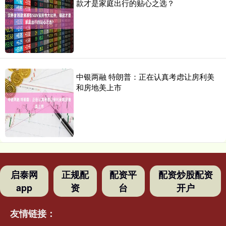
款才是家庭出行的贴心之选？
中银两融 特朗普：正在认真考虑让房利美
和房地美上市
启泰网
正规配
配资平
配资炒股配资
app
资
台
开户
友情链接：