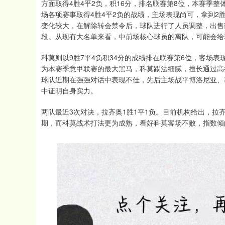
方面取得4胜4平2负，积16分，排名联赛第8位，本赛季
场各项赛事取得4胜4平2负的战绩，主场表现尚可，拿到2
变化较大，在解除转会禁令后，球队进行了人员调整，出售
段。从现有大名单来看，中前场核心球员的离队，可能会给
科莫则以9胜7平4负积34分的成绩排在联赛第6位，客场表
为本赛季意甲联赛的最大黑马，科莫踢法细腻，擅长通过高
球队近期在强强对话中表现不佳，先后主场战平博洛尼亚、
中证明自身实力。
两队最近3次对决，拉齐奥1胜1平1负。目前机构给出，拉齐
期，而科莫战术打法更为成熟，看好科莫客场不败，指数倾