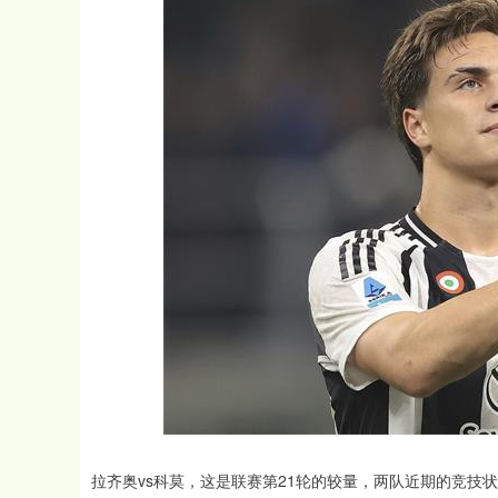
拉齐奥vs科莫，这是联赛第21轮的较量，两队近期的竞技状