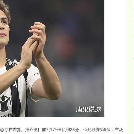
态存在差异。拉齐奥目前7胜7平6负积28分，位列联赛第9位；主场