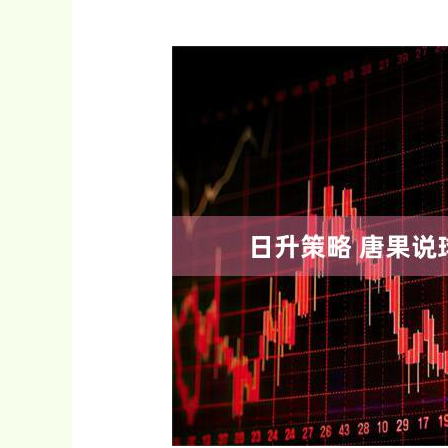
深证成指
14070.78
49
0.01%
-73.43
-0