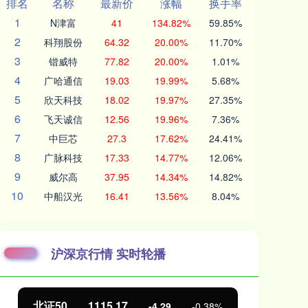
排名
名称
最新价
涨幅
换手率
1
N津富
41
134.82%
59.85%
2
科翔股份
64.32
20.00%
11.70%
3
锴威特
77.82
20.00%
1.01%
4
广哈通信
19.03
19.99%
5.68%
5
欣天科技
18.02
19.97%
27.35%
6
飞天诚信
12.56
19.96%
7.36%
7
中巨芯
27.3
17.62%
24.41%
8
广脉科技
17.33
14.77%
12.06%
9
威尔高
37.95
14.34%
14.82%
10
中船汉光
16.41
13.56%
8.04%
沪深京行情 实时轮播
北证50
1115.17
创
-4.29
-0.38%