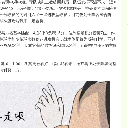
整体表现中规中矩。球队功勋主教练回归后，队伍发挥不温不火，近10
胜3平1负，只是输给了那不勒斯。值得注意的是，拉齐奥本目前阵容
部分球员的同时引入了一些进攻型球员，目前仍处于阵容磨合阶
球队进攻端带来一定困扰。
现与排名基本匹配，4胜3平3负积15分，位列客场积分榜第7位。作
控球率和多传球次数创造进攻机会，战术体系较为成熟科学。不过
不敌AC米兰，此前还输给过罗马和国际米兰，仍需在与强队的交锋
奥-0，1.00，科莫更被看好。综在我看来，拉齐奥正处于阵容调整
向科莫一方。