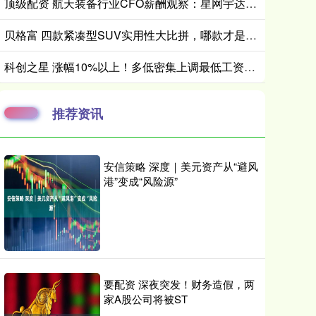
顶级配资 航天装备行业CFO薪酬观察：星网宇达业绩断崖式下滑 CFO刘正武年薪7034万元 逆势大涨168%
贝格富 四款紧凑型SUV实用性大比拼，哪款才是家庭出行的贴心之选？
科创之星 涨幅10%以上！多低密集上调最低工资标准，释放什么信号？
推荐资讯
安信策略 深度｜美元资产从“避风
港”变成“风险源”
要配资 深夜突发！财务造假，两
家A股公司将被ST