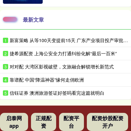
最新文章
新富策略 从等100天变提前15天 广东产业项目投产审批如何抢时间？
1
捷希源配资 上海公安全力打通纠纷化解“最后一百米”
2
对对配 大湾区影视破壁，文旅融合解锁增长新范式
3
靠谱配 中国“降温神器”缘何走俏欧洲
4
信钰证券 澳洲旅游签证好签吗看完这篇就明白
5
启泰网
正规配
配资平
配资炒股配资
app
资
台
开户