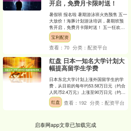
开启，免费月卡限时送！
暑假班 报名啦 暑期游泳班火热预售 五一
大放价！海豚计划游泳培训，暑期班预
售开启，免费月卡限时送！ 五一狂欢福
利来袭🔥 海豚计划游泳培训中心 超值福
宝利配资
利重磅上线 ....
查看：
70
分类：
配资平台
红盘 日本一知名大学计划大
幅提高留学生学费
日本东北大学计划上涨外国留学生的学
费，从目前的每年约53.58万日元（约合
人民币2.4万元）上涨至90万日元（约合
人民币4.1万元）红盘，涨幅约为1.7倍。
红盘
查看：
192
分类：
配资平台
值得....
启泰网app文章已加载完成