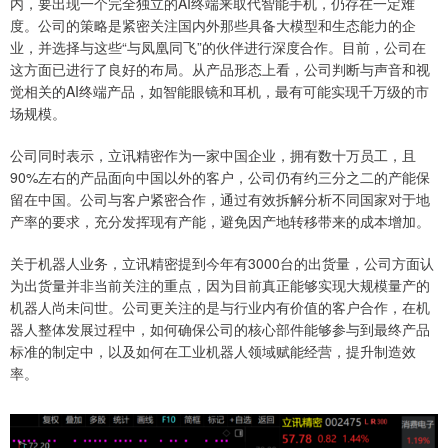
内，要出现一个完全独立的AI终端来取代智能手机，仍存在一定难
度。公司的策略是紧密关注国内外那些具备大模型和生态能力的企
业，并选择与这些“与凤凰同飞”的伙伴进行深度合作。目前，公司在
这方面已进行了良好的布局。从产品形态上看，公司判断与声音和视
觉相关的AI终端产品，如智能眼镜和耳机，最有可能实现千万级的市
场规模。
公司同时表示，立讯精密作为一家中国企业，拥有数十万员工，且
90%左右的产品面向中国以外的客户，公司仍有约三分之二的产能保
留在中国。公司与客户紧密合作，通过有效拆解分析不同国家对于地
产率的要求，充分发挥现有产能，避免因产地转移带来的成本增加。
关于机器人业务，立讯精密提到今年有3000台的出货量，公司方面认
为出货量并非当前关注的重点，因为目前真正能够实现大规模量产的
机器人尚未问世。公司更关注的是与行业内有价值的客户合作，在机
器人整体发展过程中，如何确保公司的核心部件能够参与到最终产品
标准的制定中，以及如何在工业机器人领域赋能经营，提升制造效
率。