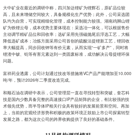
大中矿业在最近的调研中称，四川加达锂矿为锂辉石，原矿品位较
高，且未来增储空间较大，具备规模化生产优势；此外，公司采选团
队均为自营，可实现精细化管理，成本控制能力较强。湖南鸡脚山锂
矿为铁锂云母，成本优势主要体现在：采选冶一体化，可以根据售价
主动调节精矿品位和回收率；选矿采用先强磁抛尾后浮选工艺，大幅
降低选矿成本；冶炼方面采用公司首创的硫酸法提锂新工艺，锂回收
率大幅提高，同步回收钾等有价元素，从而实现“一矿多产”，同时将
锂渣中铍、铊等有害元素达到一类固废标准，成功解决云母提锂环保
问题。
富祥药业透露，公司计划通过技改等措施将VC产品产能增加至10.000
吨/年，预计2026年二季度改造完成。
和顺石油在调研中表示，公司管理层一直在寻找转型和突破，奎芯科
技是国内少数具备完整的高速接口IP产品矩阵的企业，有比较强的技
术领先优势，而半导体IP相关行业具有较好的发展前景和空间。再加
上，当前的宏观经济形势和积极的政策环境正鼓励上市公司探索转型
发展之路，都为这次公司的跨界收购提供了良好的基础条件。