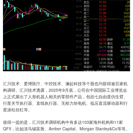
汇川技术、爱博医疗、中控技术、澜起科技等个股也均获得逾百家机
构调研。汇川技术透露，2025年9月底，公司在中国国际工业博览会
上正式展出了人形机器人相关的零部件产品，包括七自由度仿生臂、
行星关节执行器、直线执行器、无框力矩电机、低压直流驱动器和行
星滚柱丝杠等。
值得一提的是，汇川技术调研机构中有多达103家海外机构和11家
QFII，比如淡马锡富敦、Amber Capital、Morgan Stanley&Co等等。