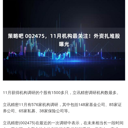
11月获得机构调研的个股有1500多只，立讯精密调研机构数最多。
立讯精密11月有576家机构调研，其中包括148家基金公司、85家证
券公司、65家私募、38家保险公司等。
立讯精密(002475)在最近的一次调研中表示，在未来相当长一段时间