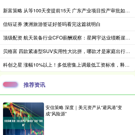
新富策略 从等100天变提前15天 广东产业项目投产审批如何抢时间？
信钰证券 澳洲旅游签证好签吗看完这篇就明白
顶级配资 航天装备行业CFO薪酬观察：星网宇达业绩断崖式下滑 CFO刘正武年薪7034万元 逆势大涨168%
贝格富 四款紧凑型SUV实用性大比拼，哪款才是家庭出行的贴心之选？
科创之星 涨幅10%以上！多低密集上调最低工资标准，释放什么信号？
推荐资讯
安信策略 深度｜美元资产从“避风港”变
成“风险源”