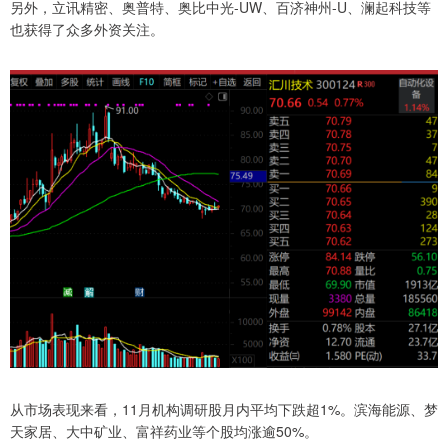
另外，立讯精密、奥普特、奥比中光-UW、百济神州-U、澜起科技等
也获得了众多外资关注。
从市场表现来看，11月机构调研股月内平均下跌超1%。滨海能源、梦
天家居、大中矿业、富祥药业等个股均涨逾50%。