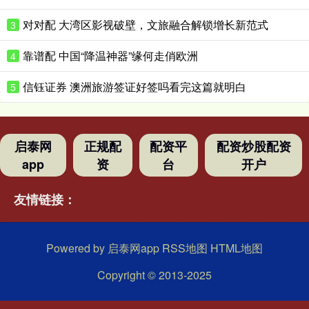
对对配 大湾区影视破壁，文旅融合解锁增长新范式
3
靠谱配 中国“降温神器”缘何走俏欧洲
4
信钰证券 澳洲旅游签证好签吗看完这篇就明白
5
启泰网
正规配
配资平
配资炒股配资
app
资
台
开户
友情链接：
Powered by
启泰网app
RSS地图
HTML地图
Copyright
© 2013-2025