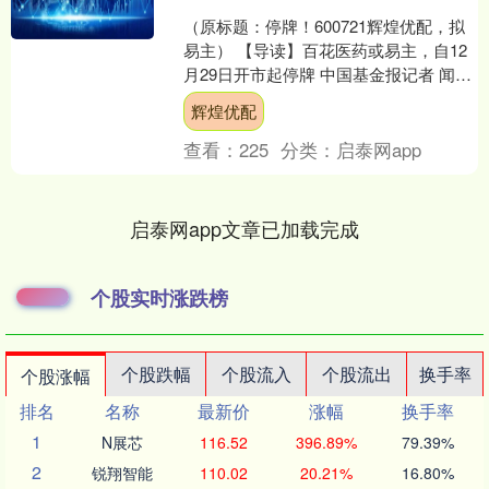
（原标题：停牌！600721辉煌优配，拟
易主） 【导读】百花医药或易主，自12
月29日开市起停牌 中国基金报记者 闻言
12月26日晚间，百花医药发布公告称，
辉煌优配
公....
查看：
225
分类：
启泰网app
启泰网app文章已加载完成
个股实时涨跌榜
个股跌幅
个股流入
个股流出
换手率
个股涨幅
排名
名称
最新价
涨幅
换手率
1
N展芯
116.52
396.89%
79.39%
2
锐翔智能
110.02
20.21%
16.80%