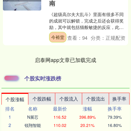
南
《超级高尔夫大乱斗》里面有很多不同
的成就可以解锁，完成之后还会获得奖
励，其中就包括猫般敏捷的反应，此成
就要求你在比赛中成功躲避50发追踪
今裕堂
查看：
94
分类：
正规配资
弹。弹药必须正在主动追踪....
启泰网app文章已加载完成
个股实时涨跌榜
个股跌幅
个股流入
个股流出
换手率
个股涨幅
排名
名称
最新价
涨幅
换手率
1
N展芯
116.52
396.89%
79.39%
2
锐翔智能
110.02
20.21%
16.80%