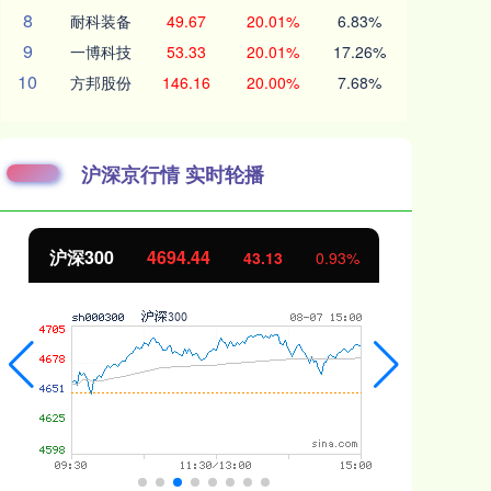
8
耐科装备
49.67
20.01%
6.83%
9
一博科技
53.33
20.01%
17.26%
10
方邦股份
146.16
20.00%
7.68%
沪深京行情 实时轮播
北证50
1134.24
创
11.37
1.01%