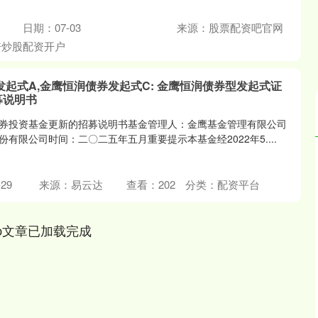
日期：07-03
来源：股票配资吧官网
资炒股配资开户
发起式A,金鹰恒润债券发起式C: 金鹰恒润债券型发起式证
募说明书
券投资基金更新的招募说明书基金管理人：金鹰基金管理有限公司
有限公司时间：二〇二五年五月重要提示本基金经2022年5....
沪深300
4694.44
.42%
43.13
0.93%
29
来源：易云达
查看：
202
分类：
配资平台
p文章已加载完成