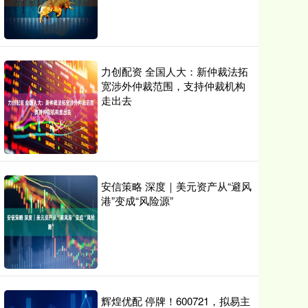
力创配资 全国人大：新仲裁法拓
宽涉外仲裁范围，支持仲裁机构
走出去
安信策略 深度｜美元资产从“避风
港”变成“风险源”
辉煌优配 停牌！600721，拟易主