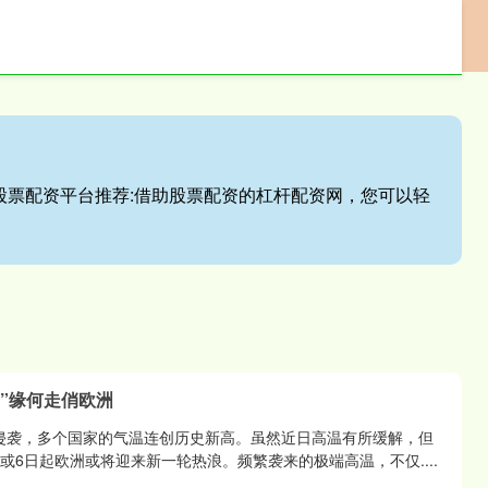
p
正规配资
配资平台
配资炒股配资开户
户,股票配资平台推荐:借助股票配资的杠杆配资网，您可以轻
器”缘何走俏欧洲
侵袭，多个国家的气温连创历史新高。虽然近日高温有所缓解，但
或6日起欧洲或将迎来新一轮热浪。频繁袭来的极端高温，不仅....