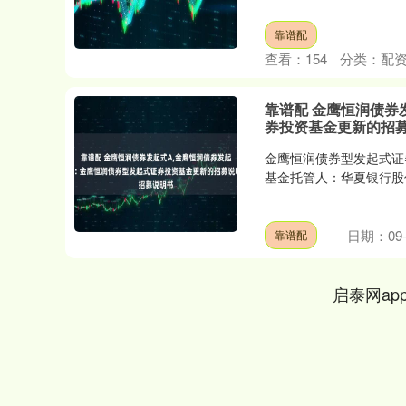
靠谱配
查看：
154
分类：
配
靠谱配 金鹰恒润债券
券投资基金更新的招
金鹰恒润债券型发起式证
基金托管人：华夏银行股份
深证成指
14311.01
.68
1.02%
200.89
1
日期：09-
靠谱配
启泰网ap