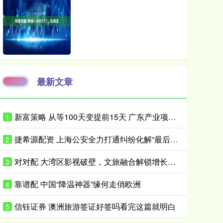
最新文章
新富策略 从等100天变提前15天 广东产业项目投产审批如何抢时间？
1
捷希源配资 上海公安全力打通纠纷化解“最后一百米”
2
对对配 大湾区影视破壁，文旅融合解锁增长新范式
3
靠谱配 中国“降温神器”缘何走俏欧洲
4
信钰证券 澳洲旅游签证好签吗看完这篇就明白
5