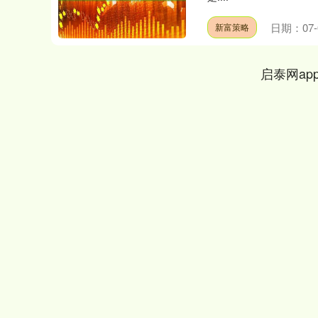
日期：07-
新富策略
启泰网ap
上证指数
3940.04
.40
2.13%
39.68
1.