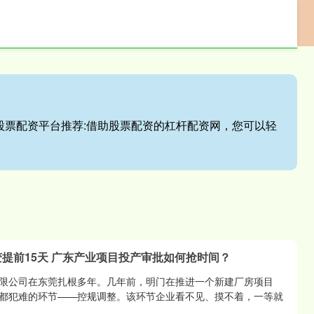
p
正规配资
配资平台
配资炒股配资开户
户,股票配资平台推荐:借助股票配资的杠杆配资网，您可以轻
天变提前15天 广东产业项目投产审批如何抢时间？
限公司在东莞扎根多年。几年前，明门在推进一个新建厂房项目
都犯难的环节——控规调整。该环节企业看不见、摸不着，一等就