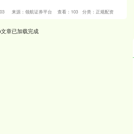
03
来源：领航证券平台
查看：
103
分类：
正规配资
p文章已加载完成
深证成指
14311.01
02%
200.89
1.42%