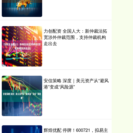
力创配资 全国人大：新仲裁法拓
宽涉外仲裁范围，支持仲裁机构
走出去
安信策略 深度｜美元资产从“避风
港”变成“风险源”
辉煌优配 停牌！600721，拟易主