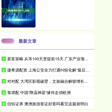
最新文章
新富策略 从等100天变提前15天 广东产业项目投产审批如何抢时间？
1
捷希源配资 上海公安全力打通纠纷化解“最后一百米”
2
对对配 大湾区影视破壁，文旅融合解锁增长新范式
3
靠谱配 中国“降温神器”缘何走俏欧洲
4
信钰证券 澳洲旅游签证好签吗看完这篇就明白
5