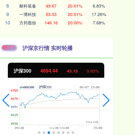
8
耐科装备
49.67
20.01%
6.83%
9
一博科技
53.33
20.01%
17.26%
10
方邦股份
146.16
20.00%
7.68%
沪深京行情 实时轮播
沪深300
4694.44
北
43.13
0.93%